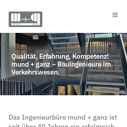
Zum
Inhalt
springen
Qualität, Erfahrung, Kompetenz!
mund + ganz – Bauingenieure im
Verkehrswesen.
Das Ingenieurbüro mund + ganz ist
seit über 40 Jahren ein erfolgreich